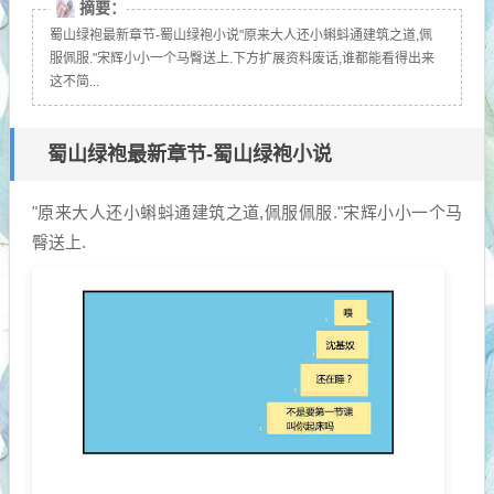
摘要：
蜀山绿袍最新章节-蜀山绿袍小说"原来大人还小蝌蚪通建筑之道,佩
服佩服."宋辉小小一个马臀送上.下方扩展资料废话,谁都能看得出来
这不简...
蜀山绿袍最新章节-蜀山绿袍小说
"原来大人还小蝌蚪通建筑之道,佩服佩服."宋辉小小一个马
臀送上.