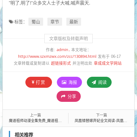
"明了,明了!"众多文人士子大喊,喊声震天.
蜀山
章节
最新
标签：
文章版权及转载声明
admin
作者:
本文地址：
http://www.szxmzwx.com/zcc/130894.html
发布于 06-17
超链接形式
章成成文学网站
文章转载或复制请以
并注明出处
打赏
海报
阅读
分享
上一篇
下一篇
魔道祖师动漫全集免费_魔道祖师动漫全集免费2021最新网络小说排行榜-完本全本排行榜
凤凰错替嫁弃妃全文阅读-凤凰错替嫁弃妃免费全集
相关推荐