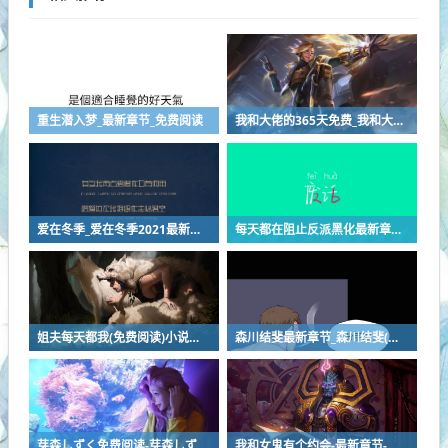
重生潜入梦_最新章节_免费阅读
我和大佬的365天免费_我和大佬的365天免费最新章节列表_我和大佬的365天免费全文阅读
爱在冬季_爱在冬季2021最新网络小说排行榜 - 完本全本排行榜
每天都在阻止反派黑化最新章节 - 全文阅读
姐夫每天都我(免费阅读)小说全文阅读无弹窗 - 姐夫每天都我最新章节列表
森川结斐最新章节_森川结斐(免费阅读)小说全文阅读无弹窗
芽森しずく免费阅读-芽森しずく小说
我和女鬼有个约会-最新章节-免费阅读