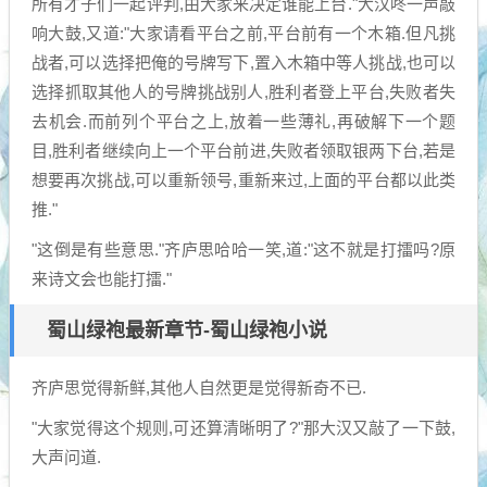
所有才子们一起评判,由大家来决定谁能上台."大汉咚一声敲
响大鼓,又道:"大家请看平台之前,平台前有一个木箱.但凡挑
战者,可以选择把俺的号牌写下,置入木箱中等人挑战,也可以
选择抓取其他人的号牌挑战别人,胜利者登上平台,失败者失
去机会.而前列个平台之上,放着一些薄礼,再破解下一个题
目,胜利者继续向上一个平台前进,失败者领取银两下台,若是
想要再次挑战,可以重新领号,重新来过,上面的平台都以此类
推."
"这倒是有些意思."齐庐思哈哈一笑,道:"这不就是打擂吗?原
来诗文会也能打擂."
蜀山绿袍最新章节-蜀山绿袍小说
齐庐思觉得新鲜,其他人自然更是觉得新奇不已.
"大家觉得这个规则,可还算清晰明了?"那大汉又敲了一下鼓,
大声问道.